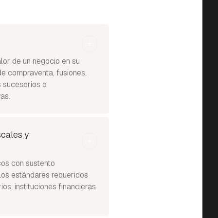
alor de un negocio en su
de compraventa, fusiones,
s sucesorios o
as.
scales y
os con sustento
os estándares requeridos
ios, instituciones financieras