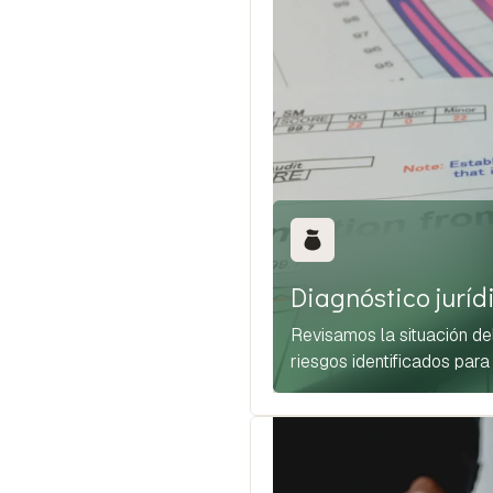
Diagnóstico juríd
Revisamos la situación del 
riesgos identificados para