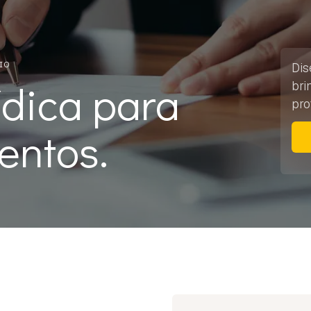
IO
Dis
ídica para
bri
pro
entos.