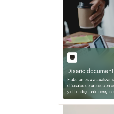
Diseño document
Elaboramos o actualizamo
cláusulas de protección a
y el blindaje ante riesgos 