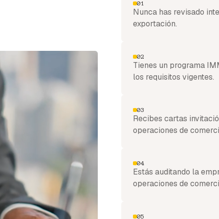
01
Nunca has revisado int
exportación.
02
Tienes un programa IM
los requisitos vigentes.
03
Recibes cartas invitaci
operaciones de comercio
04
Estás auditando la empre
operaciones de comercio
05