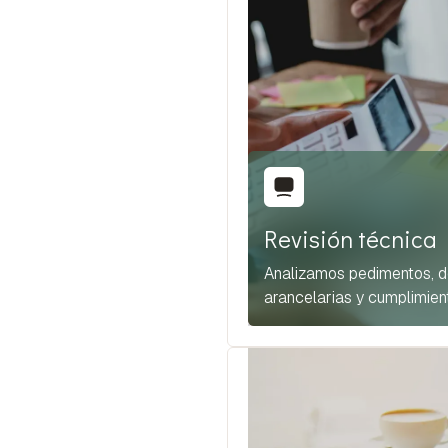
Revisión técnica
Analizamos pedimentos, d
arancelarias y cumplimien