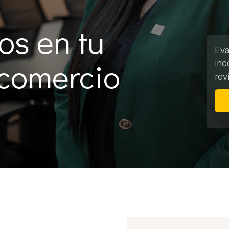
os en tu
Eva
 comercio
inc
rev