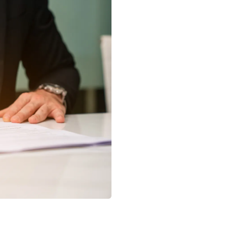
Tu empresa tiene varios so
si uno quiere salir, vender s
Estás creciendo y no tiene
tomar decisiones en nombre
Vas a recibir inversión, in
necesitas ordenar la estruct
Tus libros corporativos es
operación real o tienes con
legal.
Quieres preparar la empres
internacional y necesitas q
Hay un conflicto latente e
la empresa, qué documento
de que escale.