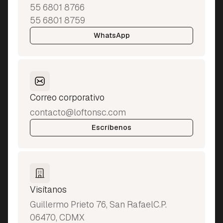
55 6801 8766
55 6801 8759
WhatsApp
Correo corporativo
contacto@loftonsc.com
Escríbenos
Visítanos
Guillermo Prieto 76, San RafaelC.P.
06470, CDMX